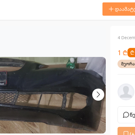
დაამატ
4 Decem
1 ₾
₾
მეორ
წ
(+