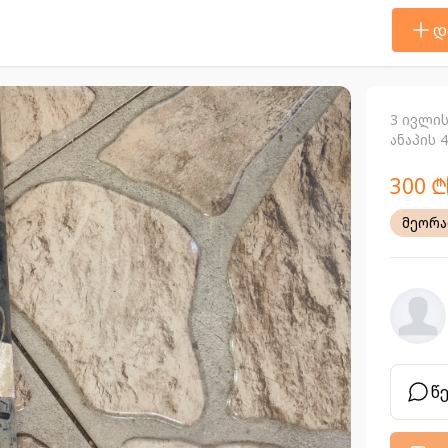
დ
3 ივლის
ანაპის 
300 ₾
მეორ
წ