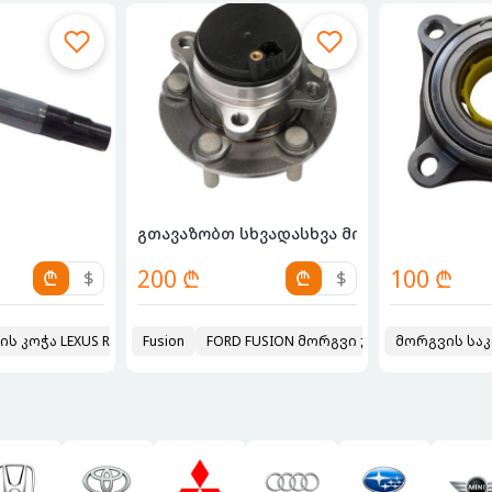
ვშ...
გთავაზობთ სხვადასხვა მოდელებზე მორგვე
200 ₾
100 ₾
₾
$
₾
$
ის კოჭა LEXUS RX400H
Fusion
2020
FORD FUSION მორგვი უკანა
მორგვის საკ
2023