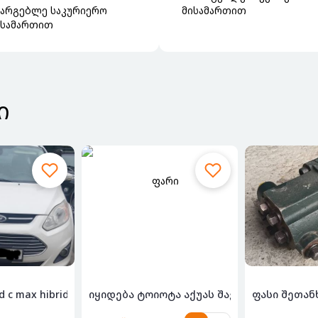
სარგებლე საკურიერო
მისამართით
ისამართით
Ი
აჭე...
ლ ე ბ ა ford c max hibridi sel 2012 დან...
ფასი შეთან
იყიდება ტოიოტა აქ