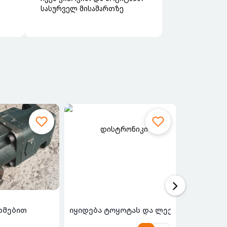
სასურველ მისამართზე
ხმებით
უას შავ გულიანი ქარხნული ორ...
იყიდება ტოყოტას და ლექსუსის ყველა მ
corolas zra