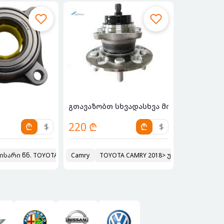
ბს (სტუპ...
გთავაზობთ სხვადასხვა მოდელებზე მორგ
220 ₾
₾
$
₾
$
ისარი წნ. TOYOTA GX470
Camry
2023
TOYOTA CAMRY 2018> უკანა მორგვი (ს