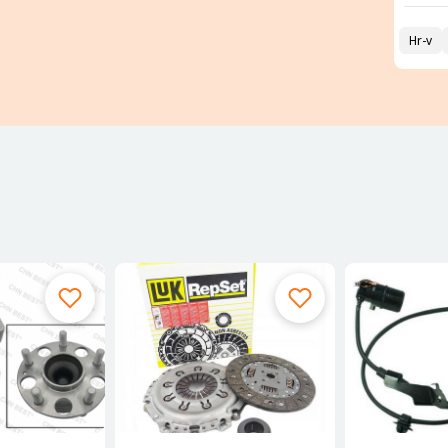
სტუპიცა)
S 550
MB W222 მოდელის ამორტიზატორები წინა-უკანა
2023
Hr-v
მორგვი უკანა H
1992