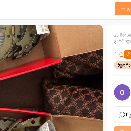
დ
29 მაის
გაბრიელ
1 ₾
₾
მეორ
წ