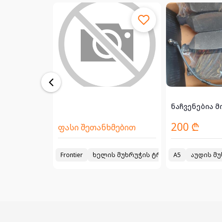
2009 წლია...
ნაჩვენებია მ
200 ₾
₾
$
ფასი შეთანხმებით
ხრუჭის გვარლი მჯ. TOYOTA HILUX 2005>
Frontier
ხელის მუხრუჭის ტროსი
2020
A5
2000
აუდის მ