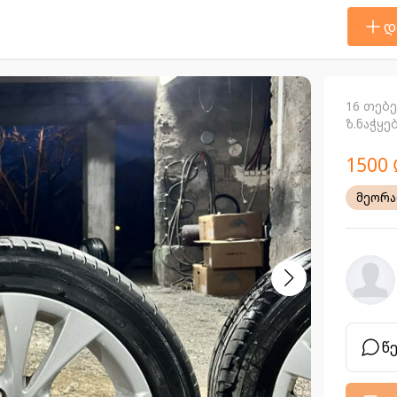
დ
16 თებ
ზ.ნაჭყე
1500 
მეორ
წ