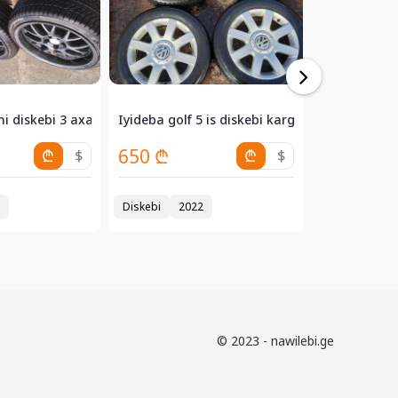
.
ni diskebi 3 axali pakreshkit z...
Iyideba golf 5 is diskebi kargi saburavebit...
18x8.0 J 7008
650 ₾
₾
$
₾
$
ფასი შეთ
Diskebi
2022
Diskebi
20
© 2023 - nawilebi.ge