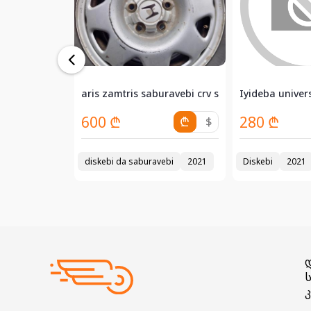
aris zamtris saburavebi crv s diskebze awyob...
Iyideba univers
600 ₾
280 ₾
₾
$
₾
$
kalbakebi
2021
diskebi da saburavebi
2021
Diskebi
2021
ს