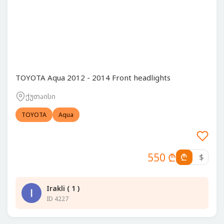
TOYOTA Aqua 2012 - 2014 Front headlights
ქუთაისი
TOYOTA
Aqua
550 ₾
₾
$
Irakli ( 1 )
ID 4227