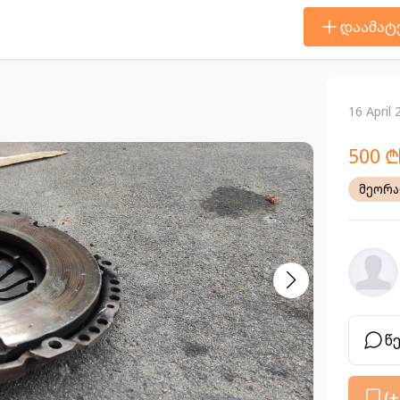
დაამატ
16 April
500 ₾
მეორ
წ
(+