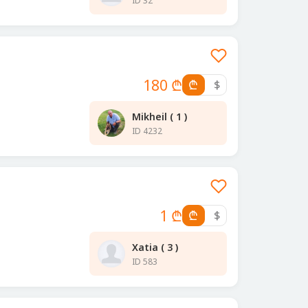
ID 32
180 ₾
₾
$
Mikheil ( 1 )
ID 4232
1 ₾
₾
$
Xatia ( 3 )
ID 583