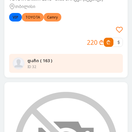
თბილისი
VIP
TOYOTA
Camry
220 ₾
₾
$
დაჩი ( 163 )
ID 32