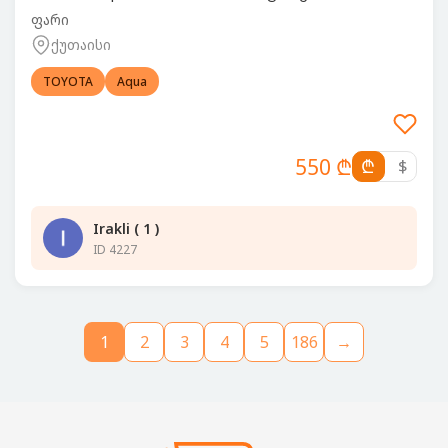
ფარი
ქუთაისი
TOYOTA
Aqua
550 ₾
₾
$
Irakli ( 1 )
ID 4227
1
2
3
4
5
186
→