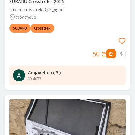
SUBARU Crosstrek - 2025
subaru crosstrek პეტლები
თბილისი
SUBARU
Crosstrek
50 ₾
₾
$
Amjavebuli ( 3 )
ID 4073