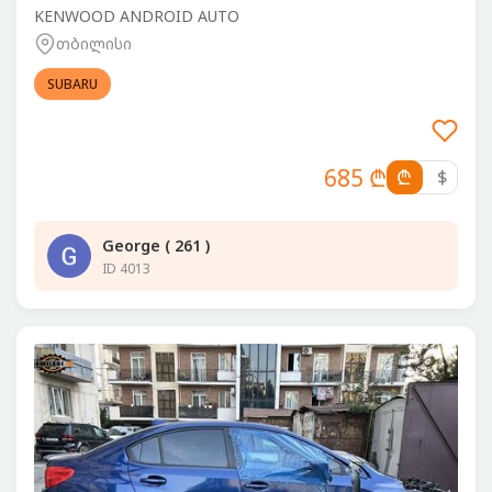
KENWOOD ANDROID AUTO
თბილისი
SUBARU
685 ₾
₾
$
George ( 261 )
ID 4013