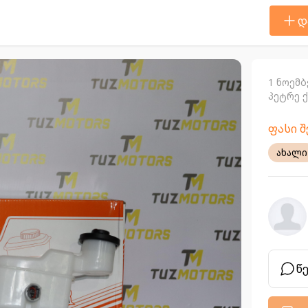
დ
1 ნოემბ
პეტრე 
ფასი 
ახალი
წ