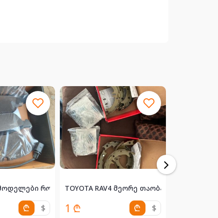
მოდელები რომელზეც მიდის სურათში..5...
TOYOTA RAV4 მეორე თაობა, სულ ახალი გე
596333386
1 ₾
270 ₾
₾
$
₾
$