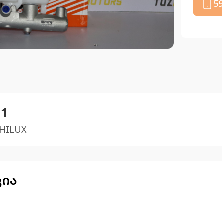
5
21
HILUX
ცია
X