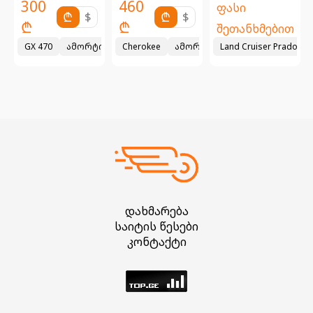
300
460
ფასი
₾
$
₾
$
₾
₾
თ
შეთანხმებით
 ცეპი TOYOTA CAMRY 3.5 PRADO 4.0 .. ორიგინალი ტოიოტა
GX 470
ამორტიზატორის ბალიში უკ. TOYOTA LC PRADO GX470
Cherokee
ამორტიზატორის საყრდენი ბა
Land Cruiser Prado
2021
დახმარება
საიტის წესები
კონტაქტი