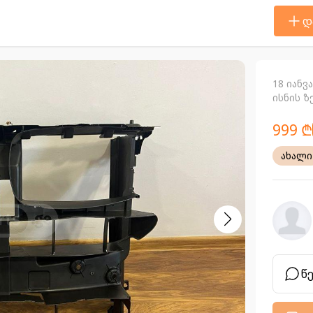
დ
18 იანვ
ისნის ზ
999 ₾
ახალი
წ