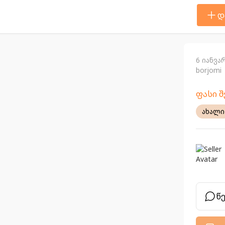
დ
6 იანვა
borjomi
ფასი 
ახალი
წ