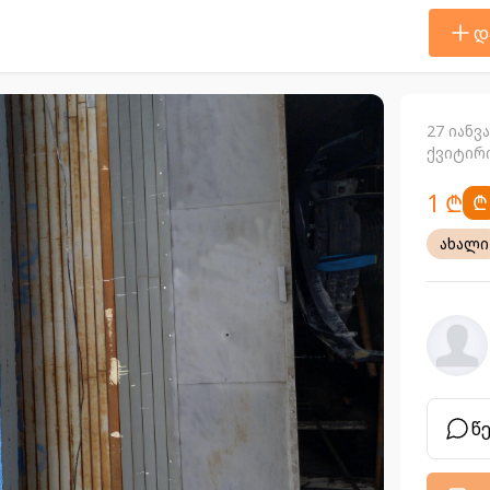
დ
27 იანვ
ქვიტირ
1 ₾
₾
ახალი
წ