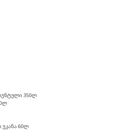
რუნტული 350ლ
40ლ
 უკანა 60ლ