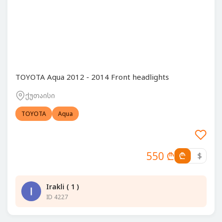
TOYOTA Aqua 2012 - 2014 Front headlights
ქუთაისი
TOYOTA
Aqua
550 ₾
₾
$
Irakli ( 1 )
ID 4227