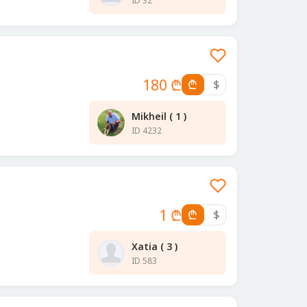
ID 32
180 ₾
₾
$
Mikheil ( 1 )
ID 4232
1 ₾
₾
$
Xatia ( 3 )
ID 583