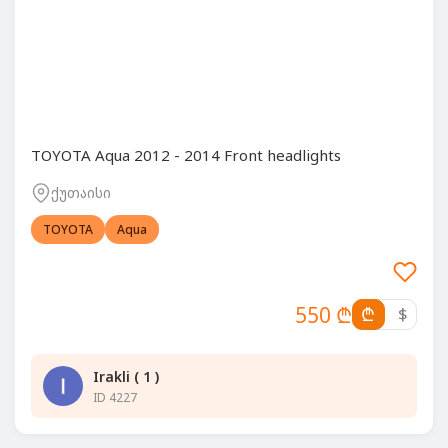
TOYOTA Aqua 2012 - 2014 Front headlights
ქუთაისი
TOYOTA
Aqua
550 ₾
₾
$
Irakli ( 1 )
ID 4227