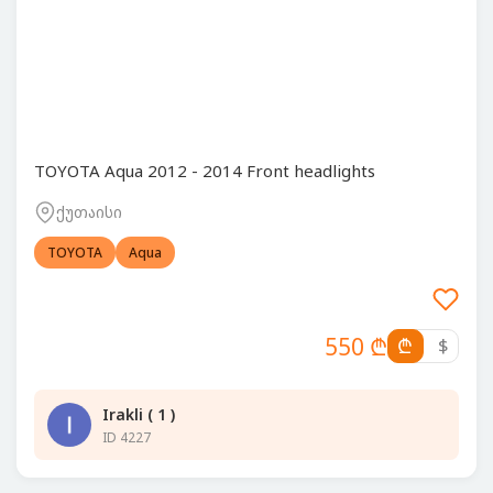
TOYOTA Aqua 2012 - 2014 Front headlights
ქუთაისი
TOYOTA
Aqua
550 ₾
₾
$
Irakli ( 1 )
ID 4227