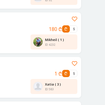
ID 32
180 ₾
₾
$
Mikheil ( 1 )
ID 4232
1 ₾
₾
$
Xatia ( 3 )
ID 583