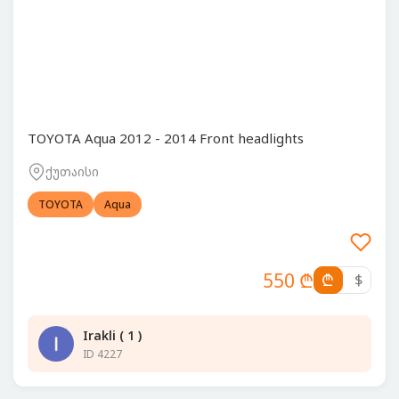
TOYOTA Aqua 2012 - 2014 Front headlights
ქუთაისი
TOYOTA
Aqua
550 ₾
₾
$
Irakli ( 1 )
ID 4227