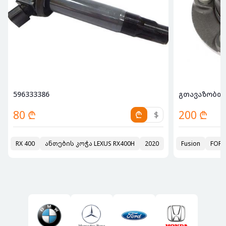
ვიკავშ...
596333386
გთავაზობთ 
80 ₾
200 ₾
₾
$
RX 400
ანთების კოჭა LEXUS RX400H
2020
Fusion
FORD