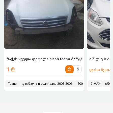
ა,200...
მაქვს ყველა დეტალი nisan teana მარცხენა საჭე...
ი 
1 ₾
₾
$
ფასი შეთა
პრასტოი,კვადრო
Teana
დაიშალა nissan teana 2003-2006
2002
2003
C-MAX
იშლე